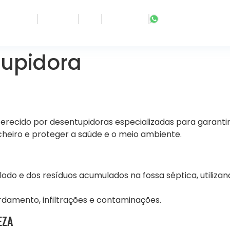
OBRE NÓS
SERVIÇOS
BLOG
CONTATOS
19) 982942225
tupidora
oferecido por desentupidoras especializadas para garant
cheiro e proteger a saúde e o meio ambiente.
lodo e dos resíduos acumulados na fossa séptica, utiliz
rdamento, infiltrações e contaminações.
EZA