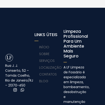
Limpeza
LINKS ÚTEIS
Profissional
Para Um
Ambiente
INÍCIO
Mais
SOBRE
Seguro
SERVIÇOS
Rua J. J.
A LF Limpeza
LOCALIZAÇÃO
Conserto, 52 –
de Fossário é
CONTATOS
Tomás Coelho,
especializada
Rio de Janeiro/RJ
BLOG
em limpeza,
– 21370-450
bombeamento,
desobstrução
e
manutenção