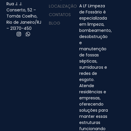
Rua J. J.
A LF Limpeza
LOCALIZAÇÃO
Conserto, 52 –
de Fossário é
CONTATOS
Tomás Coelho,
especializada
Rio de Janeiro/RJ
BLOG
em limpeza,
– 21370-450
bombeamento,
desobstrução
e
manutenção
de fossas
sépticas,
sumidouros e
redes de
esgoto.
Atende
residências e
empresas,
oferecendo
soluções para
manter essas
estruturas
funcionando