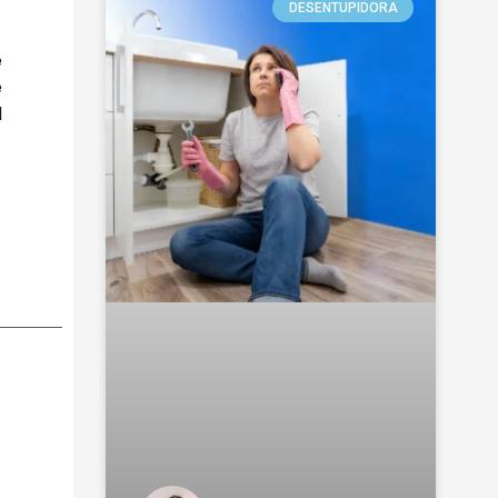
DESENTUPIDORA
e
e
l