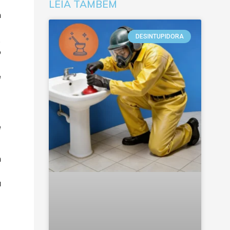
LEIA TAMBÉM
m
DESINTUPIDORA
.
o
e
e
m
u