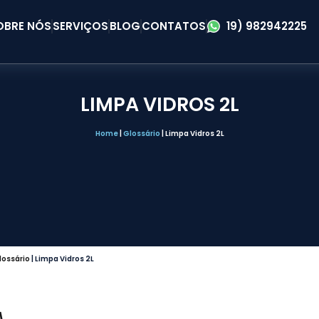
OBRE NÓS
SERVIÇOS
BLOG
CONTATOS
19) 982942225
LIMPA VIDROS 2L
Home
|
Glossário
|
Limpa Vidros 2L
lossário
|
Limpa Vidros 2L
A