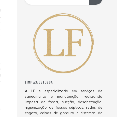
a
,
e
o
s
.
s
a
e
LIMPEZA DE FOSSA
A LF é especializada em serviços de
saneamento e manutenção, realizando
limpeza de fossa, sucção, desobstrução,
higienização de fossas sépticas, redes de
s
esgoto, caixas de gordura e sistemas de