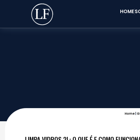
HOME
S
Home
|
G
LIMPA VIDROS 2L: O QUE É E COMO FUNCION