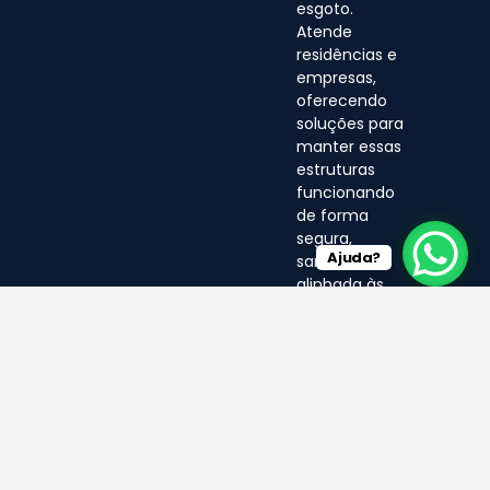
esgoto.
Atende
residências e
empresas,
oferecendo
soluções para
manter essas
estruturas
funcionando
de forma
segura,
Ajuda?
sanitária e
alinhada às
normas
ambientais.
© LF 2025- Direitos Reservados
por EA MÍDIA DIGITAL