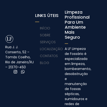
Limpeza
LINKS ÚTEIS
Profissional
Para Um
Ambiente
INÍCIO
Mais
SOBRE
Seguro
SERVIÇOS
Rua J. J.
A LF Limpeza
LOCALIZAÇÃO
Conserto, 52 –
de Fossário é
CONTATOS
Tomás Coelho,
especializada
Rio de Janeiro/RJ
BLOG
em limpeza,
– 21370-450
bombeamento,
desobstrução
e
manutenção
de fossas
sépticas,
sumidouros e
redes de