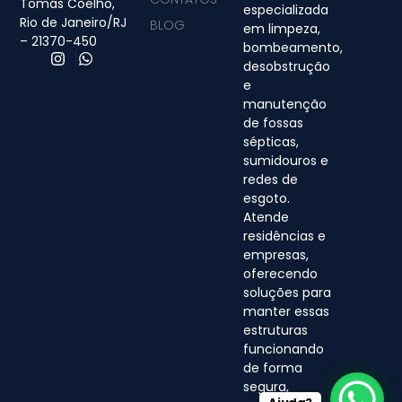
Tomás Coelho,
especializada
Rio de Janeiro/RJ
BLOG
em limpeza,
– 21370-450
bombeamento,
desobstrução
e
manutenção
de fossas
sépticas,
sumidouros e
redes de
esgoto.
Atende
residências e
empresas,
oferecendo
soluções para
manter essas
estruturas
funcionando
de forma
segura,