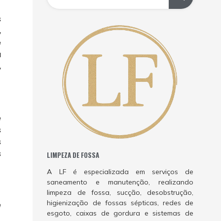
s
,
e
a
,
e
s
s
s
LIMPEZA DE FOSSA
A LF é especializada em serviços de
saneamento e manutenção, realizando
limpeza de fossa, sucção, desobstrução,
higienização de fossas sépticas, redes de
e
esgoto, caixas de gordura e sistemas de