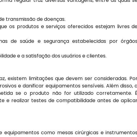
rma regular traz diversas vantagens, entre as quais s
 de transmissão de doenças.
e os produtos e serviços oferecidos estejam livres d
as de saúde e segurança estabelecidas por órgão
idade e a satisfação dos usuários e clientes.
z, existem limitações que devem ser consideradas. Po
osivos e danificar equipamentos sensíveis. Além disso, 
tida se o produto não for utilizado corretamente. 
te e realizar testes de compatibilidade antes de aplica
de equipamentos como mesas cirúrgicas e instrumento