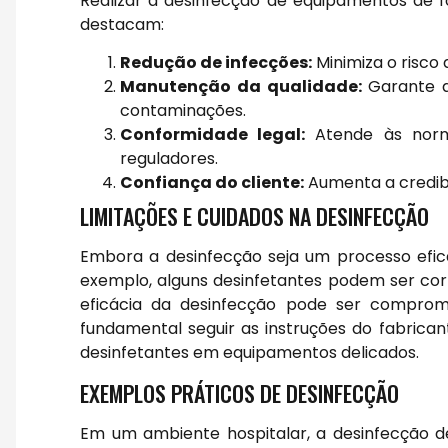
Realizar a desinfecção de equipamentos de fo
destacam:
Redução de infecções:
Minimiza o risco
Manutenção da qualidade:
Garante qu
contaminações.
Conformidade legal:
Atende às norm
reguladores.
Confiança do cliente:
Aumenta a credibil
LIMITAÇÕES E CUIDADOS NA DESINFECÇÃO
Embora a desinfecção seja um processo efica
exemplo, alguns desinfetantes podem ser corr
eficácia da desinfecção pode ser comprome
fundamental seguir as instruções do fabrican
desinfetantes em equipamentos delicados.
EXEMPLOS PRÁTICOS DE DESINFECÇÃO
Em um ambiente hospitalar, a desinfecção 