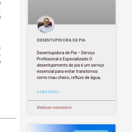
a
.
a
DESENTUPIDORA DE PIA
s
Desentupidora de Pia – Serviço
s
Profissional e Especializado O
a
desentupimento de pia é um serviço
essencial para evitar transtornos
como mau cheiro, refluxo de água,
SAIBA MAIS »
Nenhum comentário