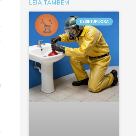
e
LEIA TAMBÉM
DESINTUPIDORA
e
s
r
a
É
r
s