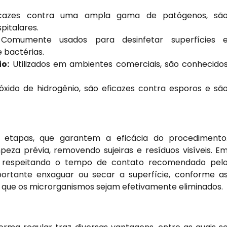
cazes contra uma ampla gama de patógenos, sã
pitalares.
omumente usados para desinfetar superfícies 
 bactérias.
o:
Utilizados em ambientes comerciais, são conhecido
ido de hidrogênio, são eficazes contra esporos e sã
 etapas, que garantem a eficácia do procedimento
peza prévia, removendo sujeiras e resíduos visíveis. E
do, respeitando o tempo de contato recomendado pel
portante enxaguar ou secar a superfície, conforme a
e que os microrganismos sejam efetivamente eliminados.