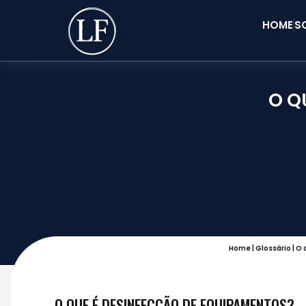
HOME
S
O Q
Home
|
Glossário
|
O 
O QUE É DESINFECÇÃO DE EQUIPAMENTOS?