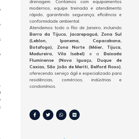
drenagem. Contamos com equipamentos
modernos, equipe treinada e atendimento
o
rápido, garantindo segurança, eficiência e
conformidade ambiental.
e
Atendemos todo o Rio de Janeiro, incluindo
Barra da Tijuca, Jacarepaguá, Zona Sul
s
(Leblon, Ipanema, Copacabana,
Botafogo), Zona Norte (Méier, Tijuca,
o
Madureira, Vila Isabel)
e a
Baixada
Fluminense (Nova Iguaçu, Duque de
Caxias, São João de Meriti, Belford Roxo)
,
oferecendo serviço ágil e especializado para
residências, comércios, indústrias e
.
condomínios.
m
o
s