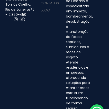
de Fossário é
CONTATOS
Tomás Coelho,
especializada
Rio de Janeiro/RJ
BLOG
em limpeza,
– 21370-450
bombeamento,
desobstrução
e
manutenção
de fossas
sépticas,
sumidouros e
redes de
esgoto.
Atende
residências e
empresas,
oferecendo
soluções para
manter essas
estruturas
funcionando
de forma
segura,