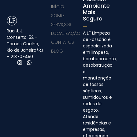
Ambiente
INÍCIO
Mais
SOBRE
Seguro
SERVIÇOS
Rua J. J.
A LF Limpeza
LOCALIZAÇÃO
Conserto, 52 –
de Fossário é
CONTATOS
Tomás Coelho,
especializada
Rio de Janeiro/RJ
BLOG
em limpeza,
– 21370-450
bombeamento,
desobstrução
e
manutenção
de fossas
sépticas,
sumidouros e
redes de
esgoto.
Atende
residências e
empresas,
oferecendo