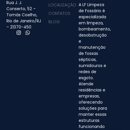
Rua J. J.
A LF Limpeza
LOCALIZAÇÃO
Conserto, 52 –
de Fossário é
CONTATOS
Tomás Coelho,
especializada
Rio de Janeiro/RJ
BLOG
em limpeza,
– 21370-450
bombeamento,
desobstrução
e
manutenção
de fossas
sépticas,
sumidouros e
redes de
esgoto.
Atende
residências e
empresas,
oferecendo
soluções para
manter essas
estruturas
funcionando