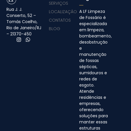
SERVIÇOS
Rua J. J.
A LF Limpeza
LOCALIZAÇÃO
Conserto, 52 –
de Fossário é
CONTATOS
Tomás Coelho,
especializada
Rio de Janeiro/RJ
BLOG
em limpeza,
– 21370-450
bombeamento,
desobstrução
e
manutenção
de fossas
sépticas,
sumidouros e
redes de
esgoto.
Atende
residências e
empresas,
oferecendo
soluções para
manter essas
estruturas