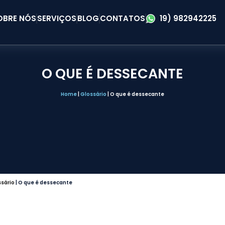
OBRE NÓS
SERVIÇOS
BLOG
CONTATOS
19) 982942225
O QUE É DESSECANTE
Home
|
Glossário
|
O que é dessecante
ssário
|
O que é dessecante