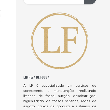
,
a
é
o
e
s
o
s
s
LIMPEZA DE FOSSA
A LF é especializada em serviços de
saneamento e manutenção, realizando
limpeza de fossa, sucção, desobstrução,
higienização de fossas sépticas, redes de
,
esgoto, caixas de gordura e sistemas de