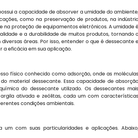
possui a capacidade de absorver a umidade do ambiente
cações, como na preservação de produtos, na indústri
 na proteção de equipamentos eletrônicos. A umidade 
lidade e a durabilidade de muitos produtos, tornando 
diversas áreas. Por isso, entender o que é dessecante 
 a eficácia em sua aplicação.
so físico conhecido como adsorção, onde as molécula
e do material dessecante. Essa capacidade de absorçã
uímica do dessecante utilizado. Os dessecantes mai
, argila ativada e zeólitas, cada um com característica
iferentes condições ambientais.
a um com suas particularidades e aplicações. Abaixo