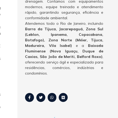
drenagem. Contamos com equipamentos
modernos, equipe treinada e atendimento
a
rápido, garantindo segurança, eficiência e
e
conformidade ambiental.
Atendemos todo o Rio de Janeiro, incluindo
s
Barra da Tijuca, Jacarepaguá, Zona Sul
m
(Leblon, Ipanema, Copacabana,
Botafogo), Zona Norte (Méier, Tijuca,
É
Madureira, Vila Isabel)
e a
Baixada
Fluminense (Nova Iguaçu, Duque de
Caxias, São João de Meriti, Belford Roxo)
,
s
oferecendo serviço ágil e especializado para
residências, comércios, indústrias e
condomínios.
s
e