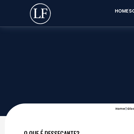
HOME
S
Home
|
Glo
O QUE É DESSECANTE?