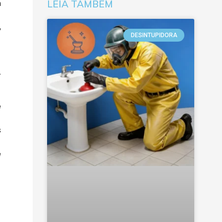
m
LEIA TAMBÉM
,
DESINTUPIDORA
r
e
s
e