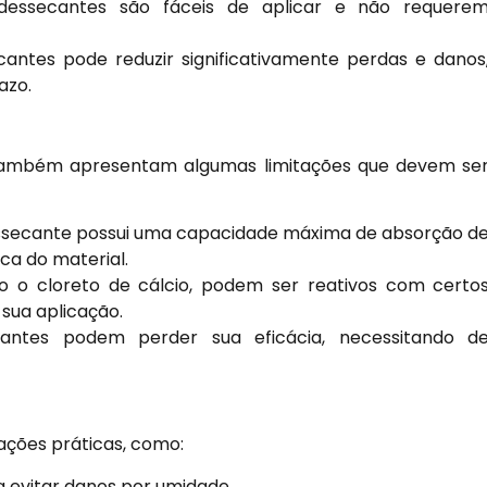
essecantes são fáceis de aplicar e não requere
cantes pode reduzir significativamente perdas e danos
azo.
 também apresentam algumas limitações que devem se
ssecante possui uma capacidade máxima de absorção d
ica do material.
 o cloreto de cálcio, podem ser reativos com certo
 sua aplicação.
tes podem perder sua eficácia, necessitando d
uações práticas, como:
 evitar danos por umidade.