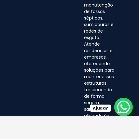
manutenção
de fossas
sépticas,
sumidouros e
redes de
esgoto.
Atende
residências e
empresas,
oferecendo
soluções para
manter essas
estruturas
funcionando
de forma
segura,
Ajuda?
sanitária e
alinhada às
normas
ambientais.