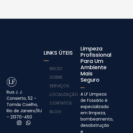
Limpeza
LINKS ÚTEIS
Profissional
Para Um
Ambiente
INÍCIO
Mais
SOBRE
Seguro
SERVIÇOS
Rua J. J.
A LF Limpeza
LOCALIZAÇÃO
Conserto, 52 –
de Fossário é
CONTATOS
Tomás Coelho,
especializada
Rio de Janeiro/RJ
BLOG
em limpeza,
– 21370-450
bombeamento,
desobstrução
e