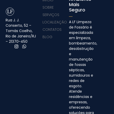
INÍCIO
Mais
SOBRE
Seguro
SERVIÇOS
Rua J. J.
A LF Limpeza
LOCALIZAÇÃO
Conserto, 52 –
de Fossário é
CONTATOS
Tomás Coelho,
especializada
Rio de Janeiro/RJ
BLOG
em limpeza,
– 21370-450
bombeamento,
desobstrução
e
manutenção
de fossas
sépticas,
sumidouros e
redes de
esgoto.
Atende
residências e
empresas,
oferecendo
soluções para