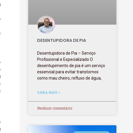
a
o
s
DESENTUPIDORA DE PIA
Desentupidora de Pia – Serviço
Profissional e Especializado O
e
desentupimento de pia é um serviço
o
essencial para evitar transtornos
a
como mau cheiro, refluxo de água,
s
s
SAIBA MAIS »
Nenhum comentário
o
a