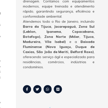
drenagem. Contamos com equipamentos
modernos, equipe treinada e atendimento
rápido, garantindo segurança, eficiência e
a
conformidade ambiental.
Atendemos todo o Rio de Janeiro, incluindo
s
Barra da Tijuca, Jacarepaguá, Zona Sul
(Leblon, Ipanema, Copacabana,
o
Botafogo), Zona Norte (Méier, Tijuca,
Madureira, Vila Isabel)
e a
Baixada
Fluminense (Nova Iguaçu, Duque de
Caxias, São João de Meriti, Belford Roxo)
,
oferecendo serviço ágil e especializado para
,
residências, comércios, indústrias e
,
condomínios.
s
s
o