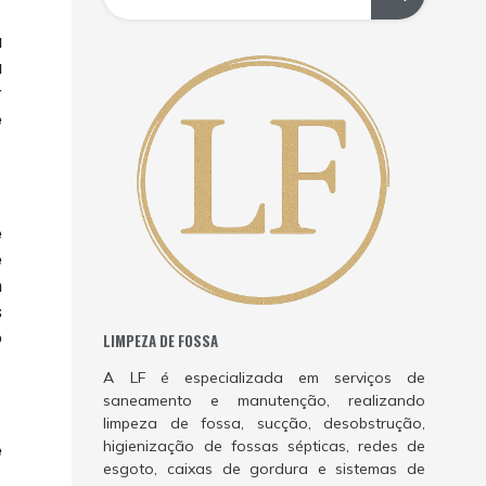
a
a
r
e
e
e
m
s
o
LIMPEZA DE FOSSA
A LF é especializada em serviços de
saneamento e manutenção, realizando
limpeza de fossa, sucção, desobstrução,
higienização de fossas sépticas, redes de
e
esgoto, caixas de gordura e sistemas de