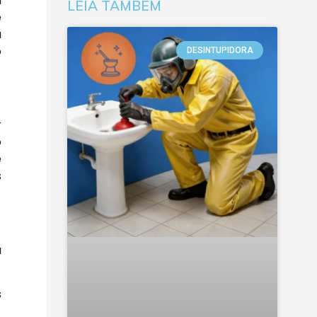
m
LEIA TAMBÉM
e
a
o
DESINTUPIDORA
r
o
é
s
a
s