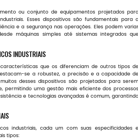
ipamento ou conjunto de equipamentos projetados par
ndustriais. Esses dispositivos são fundamentais para 
ência e a segurança nas operações. Eles podem varia
sde máquinas simples até sistemas integrados qu
ICOS INDUSTRIAIS
 características que os diferenciam de outros tipos d
 destacam-se a robustez, a precisão e a capacidade d
muitos desses dispositivos são projetados para sere
e, permitindo uma gestão mais eficiente dos processo
 resistência e tecnologias avançadas é comum, garantind
IAIS
nicos industriais, cada um com suas especificidades 
is tipos: