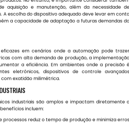
s produtos. No entanto, é importante considerar també
l de aquisição e manutenção, além da necessidade d
. A escolha do dispositivo adequado deve levar em cont
mbém a capacidade de adaptação a futuras demandas d
ais eficazes em cenários onde a automação pode traze
fábricas com alta demanda de produção, a implementaçã
umentar a eficiência. Em ambientes onde a precisão 
es eletrônicos, dispositivos de controle avançado
com exatidão milimétrica.
NDUSTRIAIS
nicos industriais são amplos e impactam diretamente 
benefícios incluem:
 processos reduz o tempo de produção e minimiza erro