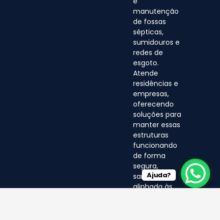
e
manutenção
de fossas
sépticas,
sumidouros e
redes de
esgoto.
Atende
residências e
empresas,
oferecendo
soluções para
manter essas
estruturas
funcionando
de forma
segura,
Ajuda?
sanitária e
alinhada às
normas
ambientais.