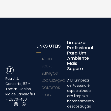
Limpeza
LINKS ÚTEIS
Profissional
Para Um
Ambiente
INÍCIO
Mais
SOBRE
Seguro
SERVIÇOS
Rua J. J.
A LF Limpeza
LOCALIZAÇÃO
Conserto, 52 –
de Fossário é
CONTATOS
Tomás Coelho,
especializada
Rio de Janeiro/RJ
BLOG
em limpeza,
– 21370-450
bombeamento,
desobstrução