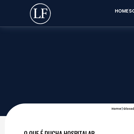
HOME
S
Home
|
Glossá
O QUE É DUCHA HOSPITALAR