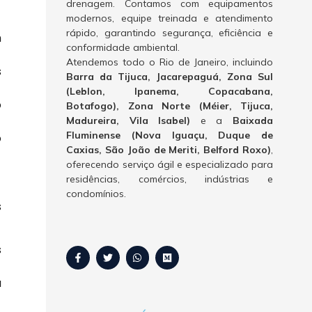
drenagem. Contamos com equipamentos
modernos, equipe treinada e atendimento
rápido, garantindo segurança, eficiência e
m
conformidade ambiental.
Atendemos todo o Rio de Janeiro, incluindo
s
Barra da Tijuca, Jacarepaguá, Zona Sul
(Leblon, Ipanema, Copacabana,
o
Botafogo), Zona Norte (Méier, Tijuca,
Madureira, Vila Isabel)
e a
Baixada
Fluminense (Nova Iguaçu, Duque de
o
Caxias, São João de Meriti, Belford Roxo)
,
oferecendo serviço ágil e especializado para
residências, comércios, indústrias e
condomínios.
s
s
a