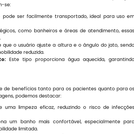
m-se:
 pode ser facilmente transportado, ideal para uso e
tégicos, como banheiros e áreas de atendimento, essa
.
que o usuário ajuste a altura e o ângulo do jato, send
obilidade reduzida.
o:
Este tipo proporciona água aquecida, garantind
rie de benefícios tanto para os pacientes quanto para o
ntagens, podemos destacar:
uma limpeza eficaz, reduzindo o risco de infecçõe
na um banho mais confortável, especialmente par
lidade limitada.