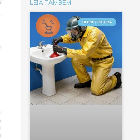
a
LEIA TAMBÉM
s
DESINTUPIDORA
o
s
m
a
a