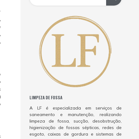
r
,
e
,
,
e
o
s
a
LIMPEZA DE FOSSA
o
A LF é especializada em serviços de
saneamento e manutenção, realizando
limpeza de fossa, sucção, desobstrução,
higienização de fossas sépticas, redes de
esgoto, caixas de gordura e sistemas de
s