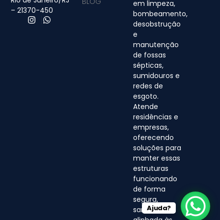
BLOG
em limpeza,
– 21370-450
bombeamento,
desobstrução
e
manutenção
de fossas
sépticas,
sumidouros e
redes de
esgoto.
Atende
residências e
empresas,
oferecendo
soluções para
manter essas
estruturas
funcionando
de forma
segura,
Ajuda?
sanitária e
alinhada às