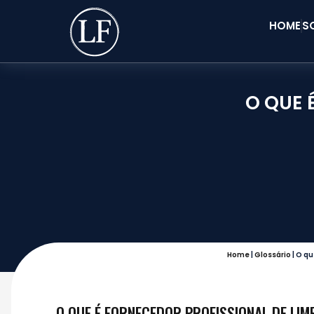
HOME
S
O QUE 
Home
|
Glossário
|
O qu
O QUE É FORNECEDOR PROFISSIONAL DE LIM