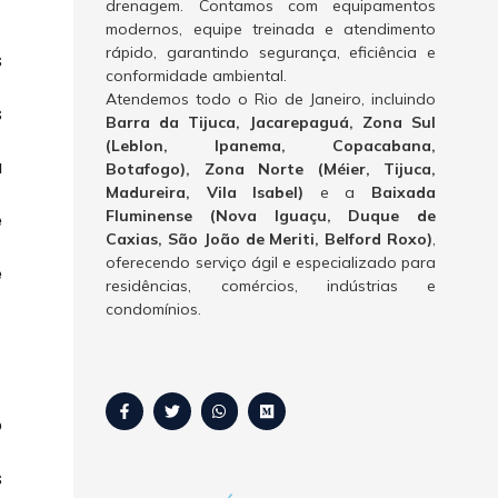
drenagem. Contamos com equipamentos
modernos, equipe treinada e atendimento
rápido, garantindo segurança, eficiência e
s
conformidade ambiental.
Atendemos todo o Rio de Janeiro, incluindo
s
Barra da Tijuca, Jacarepaguá, Zona Sul
(Leblon, Ipanema, Copacabana,
a
Botafogo), Zona Norte (Méier, Tijuca,
Madureira, Vila Isabel)
e a
Baixada
Fluminense (Nova Iguaçu, Duque de
e
Caxias, São João de Meriti, Belford Roxo)
,
oferecendo serviço ágil e especializado para
e
residências, comércios, indústrias e
condomínios.
o
s