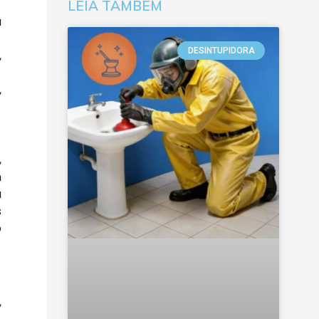
LEIA TAMBÉM
a
DESINTUPIDORA
,
,
,
m
a
s
o
,