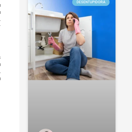
DESENTUPIDORA
a
a
.
r
s
a
A
a