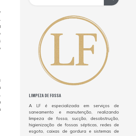
e
.
a
e
s
o
s
m
.
LIMPEZA DE FOSSA
m
A LF é especializada em serviços de
m
saneamento e manutenção, realizando
limpeza de fossa, sucção, desobstrução,
higienização de fossas sépticas, redes de
esgoto, caixas de gordura e sistemas de