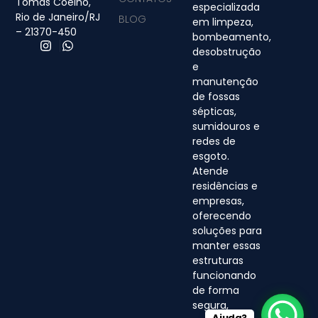
Tomás Coelho,
especializada
Rio de Janeiro/RJ
BLOG
em limpeza,
– 21370-450
bombeamento,
desobstrução
e
manutenção
de fossas
sépticas,
sumidouros e
redes de
esgoto.
Atende
residências e
empresas,
oferecendo
soluções para
manter essas
estruturas
funcionando
de forma
segura,
Ajuda?