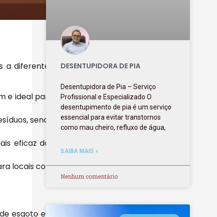
s a diferentes
DESENTUPIDORA DE PIA
Desentupidora de Pia – Serviço
 e ideal para
Profissional e Especializado O
desentupimento de pia é um serviço
essencial para evitar transtornos
esíduos, sendo
como mau cheiro, refluxo de água,
is eficaz dos
SAIBA MAIS »
ara locais com
Nenhum comentário
 de esgoto em