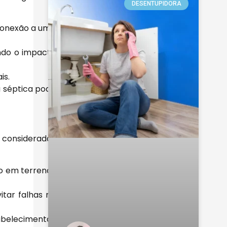
DESENTUPIDORA
conexão a uma
ndo o impacto
is.
a séptica pode
 consideradas
o em terrenos
tar falhas no
belecimentos