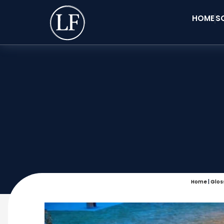
HOME
S
Home
|
Glos