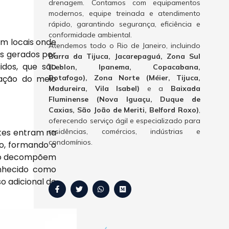
drenagem. Contamos com equipamentos
modernos, equipe treinada e atendimento
rápido, garantindo segurança, eficiência e
conformidade ambiental.
em locais onde
Atendemos todo o Rio de Janeiro, incluindo
es gerados por
Barra da Tijuca, Jacarepaguá, Zona Sul
idos, que são
(Leblon, Ipanema, Copacabana,
Botafogo), Zona Norte (Méier, Tijuca,
vação do meio
Madureira, Vila Isabel)
e a
Baixada
Fluminense (Nova Iguaçu, Duque de
Caxias, São João de Meriti, Belford Roxo)
,
oferecendo serviço ágil e especializado para
ntes entram na
residências, comércios, indústrias e
condomínios.
do, formando o
odo decompõem
onhecido como
o adicional de