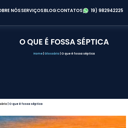
OBRE NÓS
SERVIÇOS
BLOG
CONTATOS
19) 982942225
O QUE É FOSSA SÉPTICA
Home
|
Glossário
|
O que é fossa séptica
sário
|
O que é fossa séptica