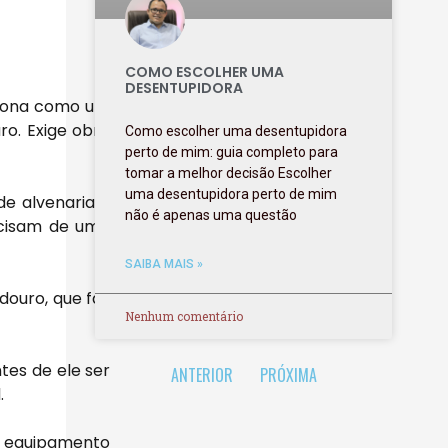
COMO ESCOLHER UMA
DESENTUPIDORA
nciona como um
ro. Exige obra
Como escolher uma desentupidora
perto de mim: guia completo para
tomar a melhor decisão Escolher
uma desentupidora perto de mim
de alvenaria e
não é apenas uma questão
ecisam de uma
SAIBA MAIS »
douro, que faz
Nenhum comentário
tes de ele ser
ANTERIOR
PRÓXIMA
.
m equipamento