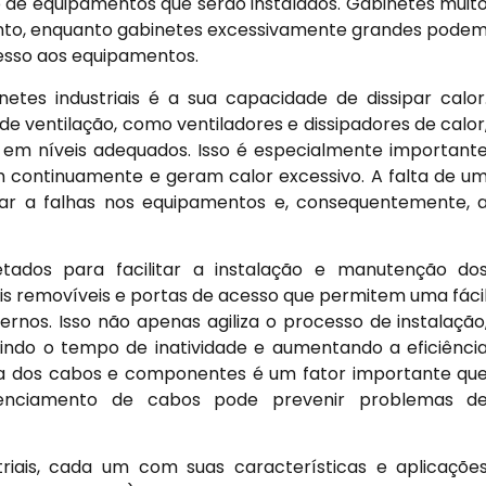
 de equipamentos que serão instalados. Gabinetes muit
to, enquanto gabinetes excessivamente grandes pode
cesso aos equipamentos.
etes industriais é a sua capacidade de dissipar calor
 ventilação, como ventiladores e dissipadores de calor
em níveis adequados. Isso é especialmente important
continuamente e geram calor excessivo. A falta de u
ar a falhas nos equipamentos e, consequentemente, 
etados para facilitar a instalação e manutenção do
s removíveis e portas de acesso que permitem uma fáci
rnos. Isso não apenas agiliza o processo de instalação
ndo o tempo de inatividade e aumentando a eficiênci
rna dos cabos e componentes é um fator importante qu
enciamento de cabos pode prevenir problemas d
triais, cada um com suas características e aplicaçõe