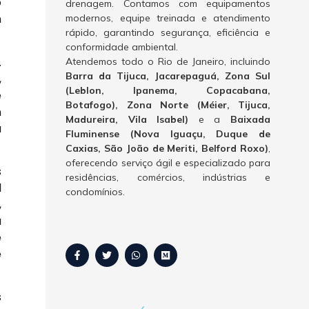
o
drenagem. Contamos com equipamentos
m
modernos, equipe treinada e atendimento
rápido, garantindo segurança, eficiência e
conformidade ambiental.
.
Atendemos todo o Rio de Janeiro, incluindo
Barra da Tijuca, Jacarepaguá, Zona Sul
,
(Leblon, Ipanema, Copacabana,
e
Botafogo), Zona Norte (Méier, Tijuca,
m
Madureira, Vila Isabel)
e a
Baixada
a
Fluminense (Nova Iguaçu, Duque de
Caxias, São João de Meriti, Belford Roxo)
,
oferecendo serviço ágil e especializado para
s
residências, comércios, indústrias e
l
condomínios.
,
a
e
e
s