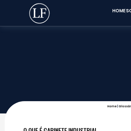
HOME
S
Home
|
Glossár
O QUE É GABINETE INDUSTRIAL