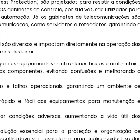
ress Protection) são projetados para resistir a condiçõe
s gabinetes de controle, por sua vez, são utilizados par
de automação. Já os gabinetes de telecomunicações sã
municação, como servidores e roteadores, garantindo 
.
rial são diversos e impactam diretamente na operação da
emos destacar:
egem os equipamentos contra danos físicos e ambientais.
dos componentes, evitando confusões e melhorando 
s e falhas operacionais, garantindo um ambiente d
ápido e fácil aos equipamentos para manutenção 
ar condições adversas, aumentando a vida útil do
olução essencial para a proteção e organização d
escolha deve ser baseada em uma análise cuidadosa da