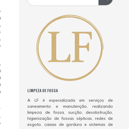
e
a
,
s
,
o
,
a
à
á
LIMPEZA DE FOSSA
m
A LF é especializada em serviços de
saneamento e manutenção, realizando
r
limpeza de fossa, sucção, desobstrução,
A
higienização de fossas sépticas, redes de
o
esgoto, caixas de gordura e sistemas de