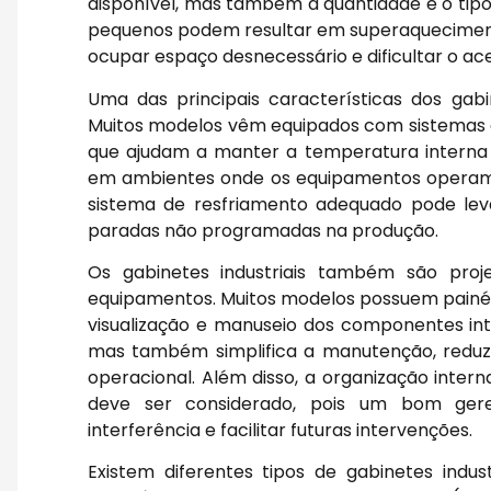
disponível, mas também a quantidade e o tipo
pequenos podem resultar em superaquecimen
ocupar espaço desnecessário e dificultar o a
Uma das principais características dos gabin
Muitos modelos vêm equipados com sistemas de
que ajudam a manter a temperatura interna 
em ambientes onde os equipamentos operam 
sistema de resfriamento adequado pode lev
paradas não programadas na produção.
Os gabinetes industriais também são proj
equipamentos. Muitos modelos possuem painéi
visualização e manuseio dos componentes inte
mas também simplifica a manutenção, reduzi
operacional. Além disso, a organização inte
deve ser considerado, pois um bom ger
interferência e facilitar futuras intervenções.
Existem diferentes tipos de gabinetes indus