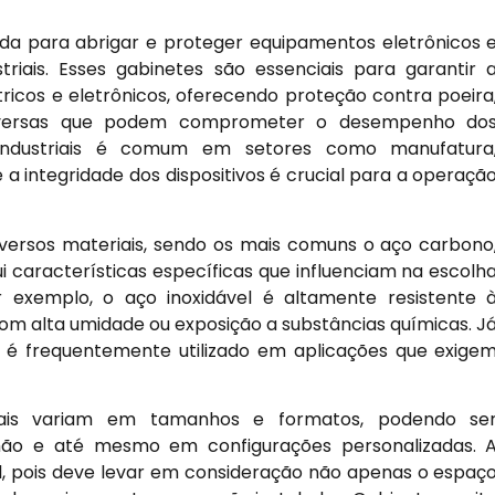
ada para abrigar e proteger equipamentos eletrônicos 
iais. Esses gabinetes são essenciais para garantir 
tricos e eletrônicos, oferecendo proteção contra poeira
adversas que podem comprometer o desempenho do
 industriais é comum em setores como manufatura
a integridade dos dispositivos é crucial para a operaçã
iversos materiais, sendo os mais comuns o aço carbono
ui características específicas que influenciam na escolh
r exemplo, o aço inoxidável é altamente resistente 
om alta umidade ou exposição a substâncias químicas. J
r, é frequentemente utilizado em aplicações que exige
riais variam em tamanhos e formatos, podendo se
ão e até mesmo em configurações personalizadas. 
 pois deve levar em consideração não apenas o espaç