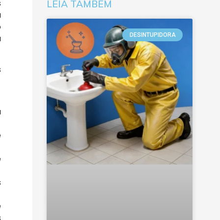
s
LEIA TAMBÉM
a
o
DESINTUPIDORA
a
s
a
e
e
s
e
s