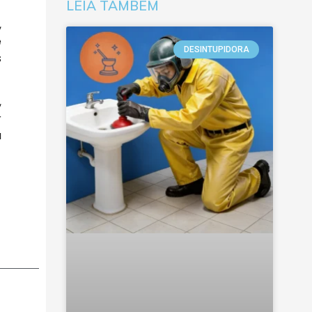
LEIA TAMBÉM
,
e
DESINTUPIDORA
s
,
r
a