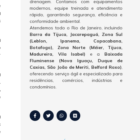
drenagem. Contamos com equipamentos
e
modernos, equipe treinada e atendimento
a
rápido, garantindo segurança, eficiência e
s
conformidade ambiental.
Atendemos todo o Rio de Janeiro, incluindo
Barra da Tijuca, Jacarepaguá, Zona Sul
a
(Leblon, Ipanema, Copacabana,
o
Botafogo), Zona Norte (Méier, Tijuca,
Madureira, Vila Isabel)
e a
Baixada
r
Fluminense (Nova Iguaçu, Duque de
Caxias, São João de Meriti, Belford Roxo)
,
oferecendo serviço ágil e especializado para
a
residências, comércios, indústrias e
.
condomínios.
,
e
u
s
e