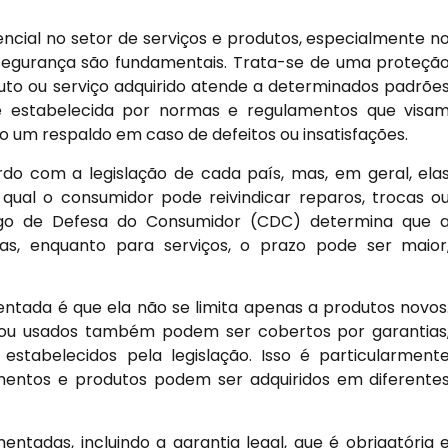
cial no setor de serviços e produtos, especialmente n
segurança são fundamentais. Trata-se de uma proteçã
uto ou serviço adquirido atende a determinados padrõe
a é estabelecida por normas e regulamentos que visa
o um respaldo em caso de defeitos ou insatisfações.
do com a legislação de cada país, mas, em geral, ela
ual o consumidor pode reivindicar reparos, trocas o
digo de Defesa do Consumidor (CDC) determina que 
as, enquanto para serviços, o prazo pode ser maior
tada é que ela não se limita apenas a produtos novos
 ou usados também podem ser cobertos por garantias
stabelecidos pela legislação. Isso é particularment
mentos e produtos podem ser adquiridos em diferente
entadas, incluindo a garantia legal, que é obrigatória 