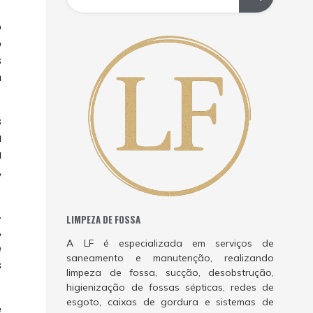
o
o
s
m
s
u
a
,
.
LIMPEZA DE FOSSA
,
A LF é especializada em serviços de
e
saneamento e manutenção, realizando
s
limpeza de fossa, sucção, desobstrução,
higienização de fossas sépticas, redes de
esgoto, caixas de gordura e sistemas de
e