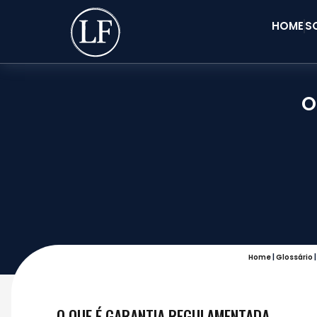
HOME
S
O
Home
|
Glossário
O QUE É GARANTIA REGULAMENTADA