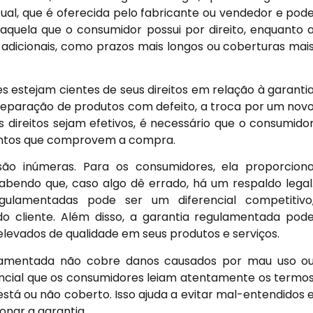
tual, que é oferecida pelo fabricante ou vendedor e pod
é aquela que o consumidor possui por direito, enquanto 
 adicionais, como prazos mais longos ou coberturas mai
s estejam cientes de seus direitos em relação à garanti
 a reparação de produtos com defeito, a troca por um nov
 direitos sejam efetivos, é necessário que o consumido
entos que comprovem a compra.
ão inúmeras. Para os consumidores, ela proporcion
bendo que, caso algo dê errado, há um respaldo legal
gulamentadas pode ser um diferencial competitivo
do cliente. Além disso, a garantia regulamentada pod
evados de qualidade em seus produtos e serviços.
gulamentada não cobre danos causados por mau uso o
encial que os consumidores leiam atentamente os termo
stá ou não coberto. Isso ajuda a evitar mal-entendidos 
nar a garantia.