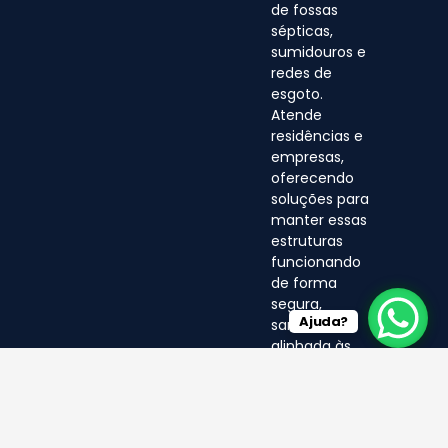
de fossas
sépticas,
sumidouros e
redes de
esgoto.
Atende
residências e
empresas,
oferecendo
soluções para
manter essas
estruturas
funcionando
de forma
segura,
Ajuda?
sanitária e
alinhada às
normas
ambientais.