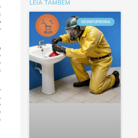
LEIA TAMBÉM
e
s
m
DESINTUPIDORA
o
m
e
e
s
e
,
o
o
s