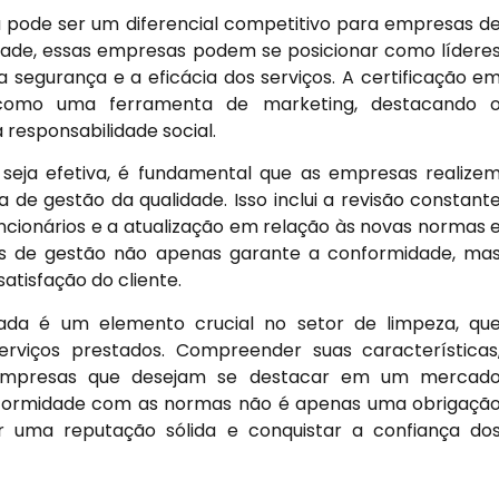
a pode ser um diferencial competitivo para empresas d
idade, essas empresas podem se posicionar como lídere
a segurança e a eficácia dos serviços. A certificação e
 como uma ferramenta de marketing, destacando 
responsabilidade social.
seja efetiva, é fundamental que as empresas realize
de gestão da qualidade. Isso inclui a revisão constant
ncionários e a atualização em relação às novas normas 
as de gestão não apenas garante a conformidade, ma
atisfação do cliente.
ada é um elemento crucial no setor de limpeza, qu
rviços prestados. Compreender suas características
a empresas que desejam se destacar em um mercad
nformidade com as normas não é apenas uma obrigaçã
r uma reputação sólida e conquistar a confiança do