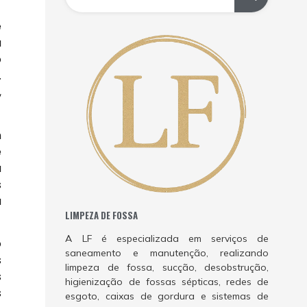
e
a
o
.
,
m
e
a
s
à
LIMPEZA DE FOSSA
A LF é especializada em serviços de
o
saneamento e manutenção, realizando
s
limpeza de fossa, sucção, desobstrução,
s
higienização de fossas sépticas, redes de
s
esgoto, caixas de gordura e sistemas de