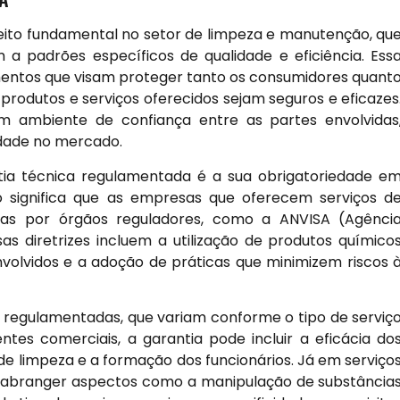
ito fundamental no setor de limpeza e manutenção, qu
a padrões específicos de qualidade e eficiência. Ess
mentos que visam proteger tanto os consumidores quant
 produtos e serviços oferecidos sejam seguros e eficazes
m ambiente de confiança entre as partes envolvidas
idade no mercado.
ntia técnica regulamentada é a sua obrigatoriedade e
sso significa que as empresas que oferecem serviços d
idas por órgãos reguladores, como a ANVISA (Agênci
ssas diretrizes incluem a utilização de produtos químico
nvolvidos e a adoção de práticas que minimizem riscos 
as regulamentadas, que variam conforme o tipo de serviç
tes comerciais, a garantia pode incluir a eficácia do
de limpeza e a formação dos funcionários. Já em serviço
e abranger aspectos como a manipulação de substância