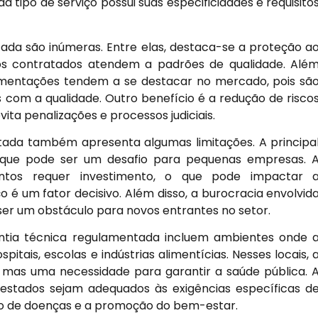
 tipo de serviço possui suas especificidades e requisito
ada são inúmeras. Entre elas, destaca-se a proteção a
ços contratados atendem a padrões de qualidade. Alé
amentações tendem a se destacar no mercado, pois sã
com a qualidade. Outro benefício é a redução de risco
ita penalizações e processos judiciais.
ntada também apresenta algumas limitações. A principa
, que pode ser um desafio para pequenas empresas. 
ntos requer investimento, o que pode impactar 
 um fator decisivo. Além disso, a burocracia envolvid
ser um obstáculo para novos entrantes no setor.
antia técnica regulamentada incluem ambientes onde 
itais, escolas e indústrias alimentícias. Nesses locais, 
 mas uma necessidade para garantir a saúde pública. 
estados sejam adequados às exigências específicas d
ão de doenças e a promoção do bem-estar.