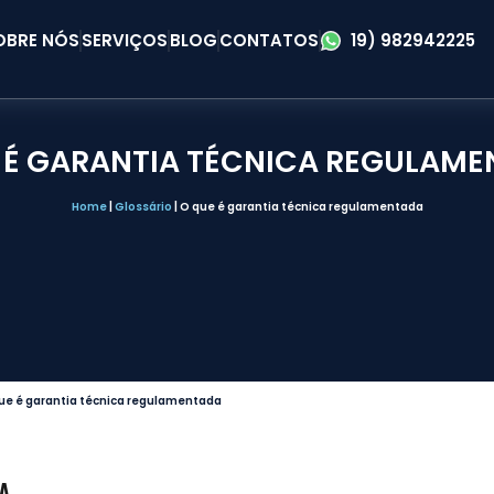
OBRE NÓS
SERVIÇOS
BLOG
CONTATOS
19) 982942225
 É GARANTIA TÉCNICA REGULAM
Home
|
Glossário
|
O que é garantia técnica regulamentada
ue é garantia técnica regulamentada
A