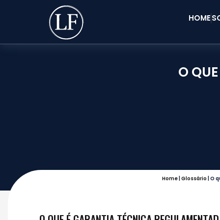
HOME
S
O QUE
Home
|
Glossário
|
O q
O QUE É GARANTIA TÉCNICA REGULAMENTAD