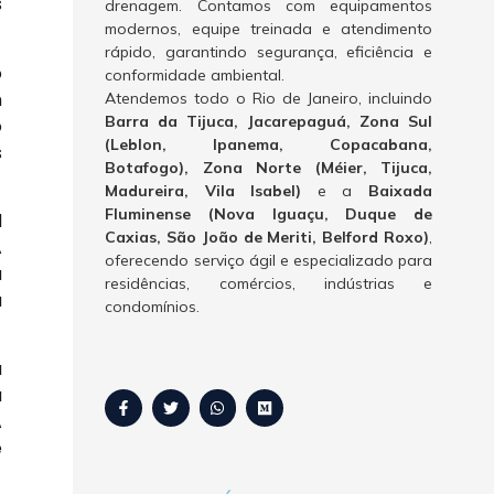
s
drenagem. Contamos com equipamentos
modernos, equipe treinada e atendimento
rápido, garantindo segurança, eficiência e
o
conformidade ambiental.
m
Atendemos todo o Rio de Janeiro, incluindo
Barra da Tijuca, Jacarepaguá, Zona Sul
o
(Leblon, Ipanema, Copacabana,
s
Botafogo), Zona Norte (Méier, Tijuca,
Madureira, Vila Isabel)
e a
Baixada
Fluminense (Nova Iguaçu, Duque de
l
Caxias, São João de Meriti, Belford Roxo)
,
A
oferecendo serviço ágil e especializado para
a
residências, comércios, indústrias e
a
condomínios.
a
a
A
e