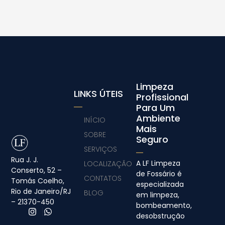
Limpeza
LINKS ÚTEIS
Profissional
Para Um
Ambiente
INÍCIO
Mais
SOBRE
Seguro
SERVIÇOS
Rua J. J.
A LF Limpeza
LOCALIZAÇÃO
Conserto, 52 –
de Fossário é
CONTATOS
Tomás Coelho,
especializada
Rio de Janeiro/RJ
BLOG
em limpeza,
– 21370-450
bombeamento,
desobstrução