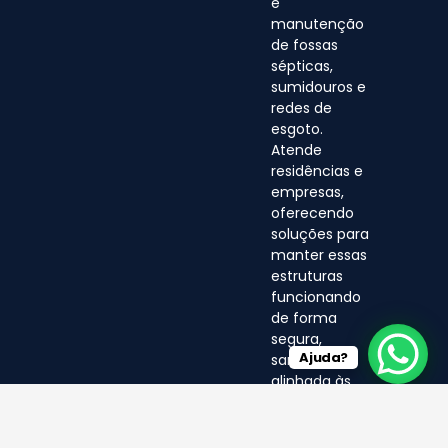
e
manutenção
de fossas
sépticas,
sumidouros e
redes de
esgoto.
Atende
residências e
empresas,
oferecendo
soluções para
manter essas
estruturas
funcionando
de forma
segura,
Ajuda?
sanitária e
alinhada às
normas
ambientais.