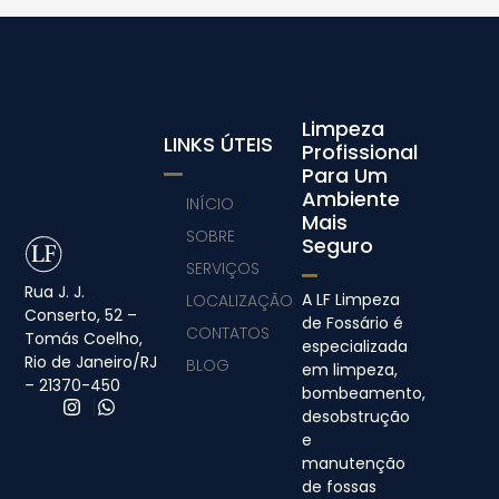
Limpeza
LINKS ÚTEIS
Profissional
Para Um
Ambiente
INÍCIO
Mais
SOBRE
Seguro
SERVIÇOS
Rua J. J.
A LF Limpeza
LOCALIZAÇÃO
Conserto, 52 –
de Fossário é
CONTATOS
Tomás Coelho,
especializada
Rio de Janeiro/RJ
BLOG
em limpeza,
– 21370-450
bombeamento,
desobstrução
e
manutenção
de fossas