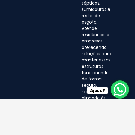
sépticas,
sumidouros e
redes de
esgoto.
Atende
residências e
empresas,
oferecendo
soluções para
manter essas
estruturas
funcionando
de forma
segura,
Ajuda?
sanitária e
alinhada às
normas
ambientais.