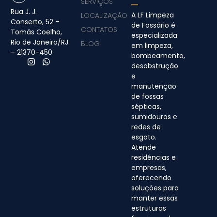
SERVIÇOS
Rua J. J.
A LF Limpeza
LOCALIZAÇÃO
Conserto, 52 –
de Fossário é
CONTATOS
Tomás Coelho,
especializada
Rio de Janeiro/RJ
BLOG
em limpeza,
– 21370-450
bombeamento,
desobstrução
e
manutenção
de fossas
sépticas,
sumidouros e
redes de
esgoto.
Atende
residências e
empresas,
oferecendo
soluções para
manter essas
estruturas