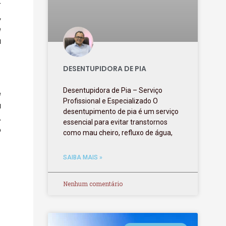
r
,
e
a
DESENTUPIDORA DE PIA
Desentupidora de Pia – Serviço
e
Profissional e Especializado O
a
desentupimento de pia é um serviço
A
essencial para evitar transtornos
o
como mau cheiro, refluxo de água,
SAIBA MAIS »
Nenhum comentário