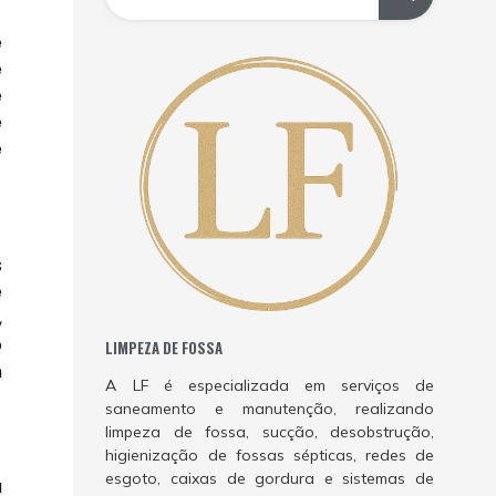
e
e
e
e
e
s
e
,
o
LIMPEZA DE FOSSA
m
A LF é especializada em serviços de
saneamento e manutenção, realizando
limpeza de fossa, sucção, desobstrução,
higienização de fossas sépticas, redes de
esgoto, caixas de gordura e sistemas de
a