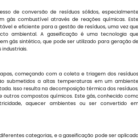
cesso de conversão de resíduos sólidos, especialment
m gás combustível através de reações químicas. Est
ável e eficiente para a gestão de resíduos, uma vez qu
cto ambiental. A gaseificação é uma tecnologia qu
em gás sintético, que pode ser utilizado para geração d
ndustriais.
etapas, começando com a coleta e triagem dos resíduo
s são submetidos a altas temperaturas em um ambient
itada. Isso resulta na decomposição térmica dos resíduos
e outros compostos químicos. Este gás, conhecido com
etricidade, aquecer ambientes ou ser convertido e
diferentes categorias, e a gaseificação pode ser aplicad