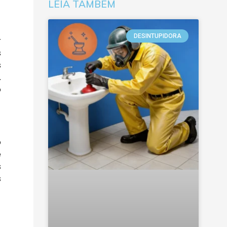
LEIA TAMBÉM
DESINTUPIDORA
r
s
s
.
o
o
e
s
s