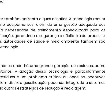
va.
lar também enfrenta alguns desafios. A tecnologia reque
tura e equipamentos, além de uma gestão adequada do
 a necessidade de treinamento especializado para o
ficação, garantindo a segurança e eficiência do processo
as autoridades de saúde e meio ambiente também sã
ecnologia.
cenários onde há uma grande geração de resíduos, com
ratórios. A adoção dessa tecnologia é particularment
resíduos é um problema crítico, ou onde há incentivo
lém disso, a gaseificação pode ser integrada a sistema
o outras estratégias de redução e reciclagem.