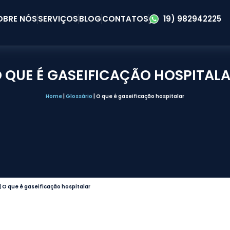
OBRE NÓS
SERVIÇOS
BLOG
CONTATOS
19) 982942225
 QUE É GASEIFICAÇÃO HOSPITAL
Home
|
Glossário
|
O que é gaseificação hospitalar
|
O que é gaseificação hospitalar