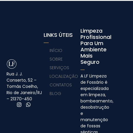
Limpeza
LINKS ÚTEIS
Profissional
Para Um
Ambiente
INÍCIO
Mais
SOBRE
Seguro
SERVIÇOS
Rua J. J.
A LF Limpeza
LOCALIZAÇÃO
Conserto, 52 –
de Fossário é
CONTATOS
Tomás Coelho,
especializada
Rio de Janeiro/RJ
BLOG
em limpeza,
– 21370-450
bombeamento,
desobstrução
e
manutenção
de fossas
sépticas,