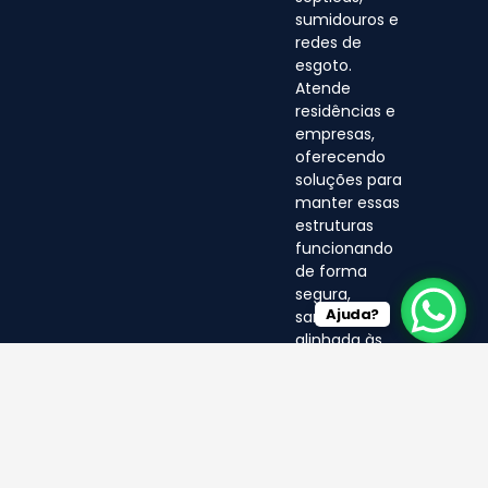
sumidouros e
redes de
esgoto.
Atende
residências e
empresas,
oferecendo
soluções para
manter essas
estruturas
funcionando
de forma
segura,
Ajuda?
sanitária e
alinhada às
normas
ambientais.