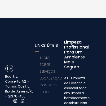
Limpeza
LINKS ÚTEIS
Profissional
Para Um
Ambiente
INÍCIO
Mais
SOBRE
Seguro
SERVIÇOS
Rua J. J.
A LF Limpeza
LOCALIZAÇÃO
Conserto, 52 –
de Fossário é
CONTATOS
Tomás Coelho,
especializada
Rio de Janeiro/RJ
BLOG
em limpeza,
– 21370-450
bombeamento,
desobstrução