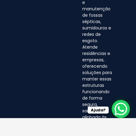
e
manutenção
de fossas
sépticas,
sumidouros e
redes de
esgoto.
Atende
residências e
empresas,
oferecendo
soluções para
manter essas
estruturas
funcionando
de forma
segura,
Ajuda?
sanitária e
alinhada às
normas
ambientais.