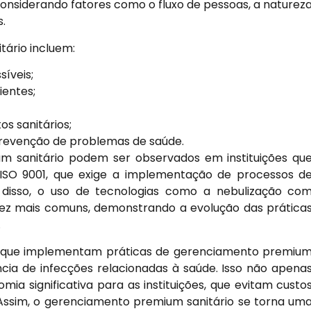
onsiderando fatores como o fluxo de pessoas, a naturez
s.
ário incluem:
íveis;
ientes;
 sanitários;
revenção de problemas de saúde.
m sanitário podem ser observados em instituições qu
 ISO 9001, que exige a implementação de processos d
 disso, o uso de tecnologias como a nebulização co
 vez mais comuns, demonstrando a evolução das prática
.
es que implementam práticas de gerenciamento premiu
cia de infecções relacionadas à saúde. Isso não apena
a significativa para as instituições, que evitam custo
Assim, o gerenciamento premium sanitário se torna um