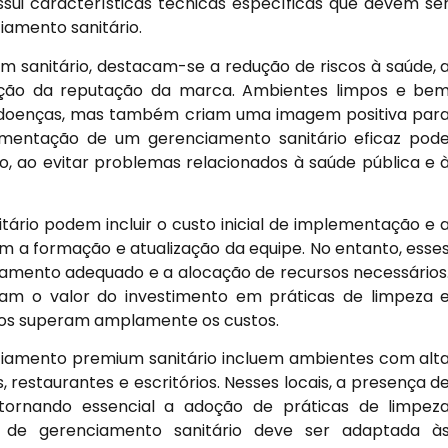
sui características técnicas específicas que devem se
iamento sanitário.
 sanitário, destacam-se a redução de riscos à saúde, 
teção da reputação da marca. Ambientes limpos e be
 doenças, mas também criam uma imagem positiva par
lementação de um gerenciamento sanitário eficaz pod
, ao evitar problemas relacionados à saúde pública e 
ário podem incluir o custo inicial de implementação e 
a formação e atualização da equipe. No entanto, esse
amento adequado e a alocação de recursos necessários
am o valor do investimento em práticas de limpeza 
ícios superam amplamente os custos.
nciamento premium sanitário incluem ambientes com alt
, restaurantes e escritórios. Nesses locais, a presença d
tornando essencial a adoção de práticas de limpez
 de gerenciamento sanitário deve ser adaptada à