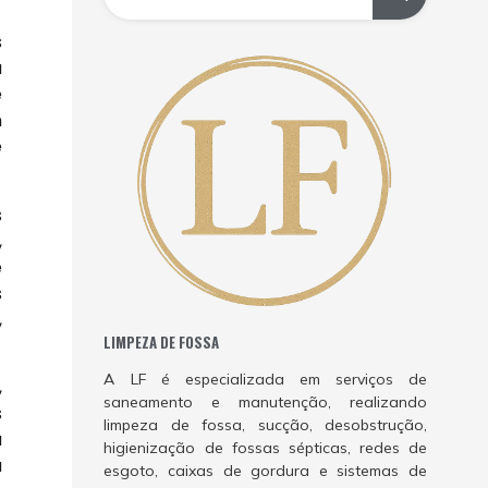
s
a
e
m
e
s
,
e
s
,
LIMPEZA DE FOSSA
A LF é especializada em serviços de
,
saneamento e manutenção, realizando
s
limpeza de fossa, sucção, desobstrução,
a
higienização de fossas sépticas, redes de
a
esgoto, caixas de gordura e sistemas de