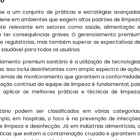
se a um conjunto de práticas e estratégias avançada
giene em ambientes que exigem altos padrões de limpez
ente relevante em setores como saúde, alimentação 
de ter consequências graves. O gerenciamento premiu
s regulatórias, mas também superar as expectativas d
audável para todos os usuários.
iamento premium sanitário é a utilização de tecnologia
ia. Isso inclui desinfetantes com amplo espectro de ação
istemas de monitoramento que garantem a conformidad
mação contínua da equipe de limpeza é fundamental, poi
 aplicar as melhores práticas e técnicas de limpeza
rio podem ser classificados em várias categorias
plo, em hospitais, o foco é na prevenção de infecçõe
de limpeza e desinfecção. Já em indústrias alimentícias, 
áticas que evitam a contaminação cruzada e garantem 