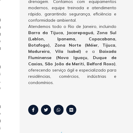
r
drenagem. Contamos com equipamentos
modernos, equipe treinada e atendimento
rápido, garantindo segurança, eficiência e
a
conformidade ambiental.
m
Atendemos todo o Rio de Janeiro, incluindo
Barra da Tijuca, Jacarepaguá, Zona Sul
a
(Leblon, Ipanema, Copacabana,
e
Botafogo), Zona Norte (Méier, Tijuca,
à
Madureira, Vila Isabel)
e a
Baixada
Fluminense (Nova Iguaçu, Duque de
Caxias, São João de Meriti, Belford Roxo)
,
a
oferecendo serviço ágil e especializado para
s
residências, comércios, indústrias e
.
condomínios.
e
a
e
a
s