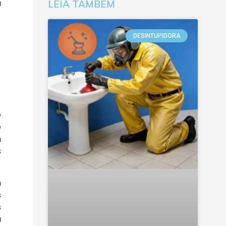
a
LEIA TAMBÉM
DESINTUPIDORA
e
e
m
s
m
s
s
a