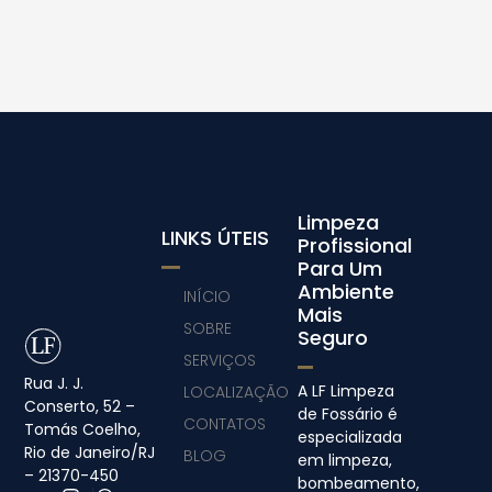
Limpeza
LINKS ÚTEIS
Profissional
Para Um
Ambiente
INÍCIO
Mais
SOBRE
Seguro
SERVIÇOS
Rua J. J.
A LF Limpeza
LOCALIZAÇÃO
Conserto, 52 –
de Fossário é
CONTATOS
Tomás Coelho,
especializada
Rio de Janeiro/RJ
BLOG
em limpeza,
– 21370-450
bombeamento,