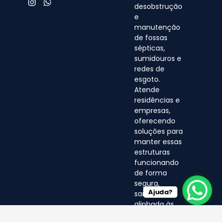
desobstrução
e
manutenção
de fossas
sépticas,
sumidouros e
redes de
esgoto.
Atende
residências e
empresas,
oferecendo
soluções para
manter essas
estruturas
funcionando
de forma
segura,
Ajuda?
sanitária e
alinhada às
normas