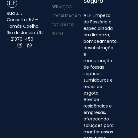
Seguro
SERVIÇOS
Rua J. J.
A LF Limpeza
LOCALIZAÇÃO
Conserto, 52 –
de Fossário é
CONTATOS
Tomás Coelho,
especializada
Rio de Janeiro/RJ
BLOG
em limpeza,
– 21370-450
bombeamento,
desobstrução
e
manutenção
de fossas
sépticas,
sumidouros e
redes de
esgoto.
Atende
residências e
empresas,
oferecendo
soluções para
manter essas