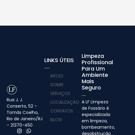
Limpeza
LINKS ÚTEIS
Profissional
Para Um
Ambiente
INÍCIO
Mais
SOBRE
Seguro
SERVIÇOS
Rua J. J.
A LF Limpeza
LOCALIZAÇÃO
Conserto, 52 –
de Fossário é
CONTATOS
Tomás Coelho,
especializada
Rio de Janeiro/RJ
BLOG
em limpeza,
– 21370-450
bombeamento,
desobstrução