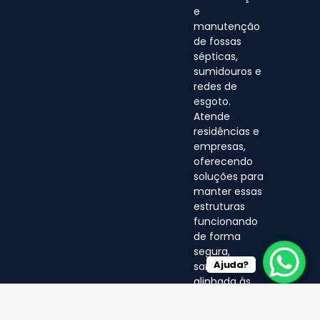
e
manutenção
de fossas
sépticas,
sumidouros e
redes de
esgoto.
Atende
residências e
empresas,
oferecendo
soluções para
manter essas
estruturas
funcionando
de forma
segura,
Ajuda?
sanitária e
alinhada às
normas
ambientais.