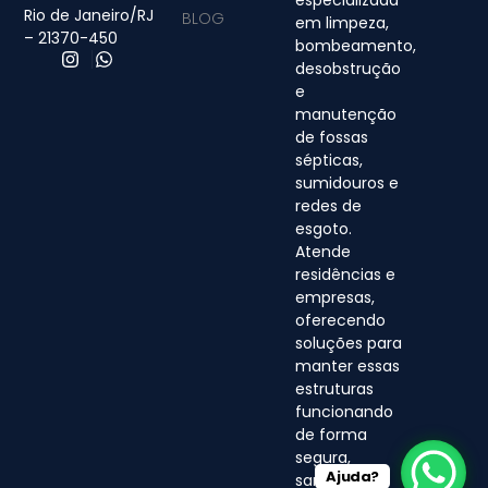
Rio de Janeiro/RJ
BLOG
em limpeza,
– 21370-450
bombeamento,
desobstrução
e
manutenção
de fossas
sépticas,
sumidouros e
redes de
esgoto.
Atende
residências e
empresas,
oferecendo
soluções para
manter essas
estruturas
funcionando
de forma
segura,
Ajuda?
sanitária e