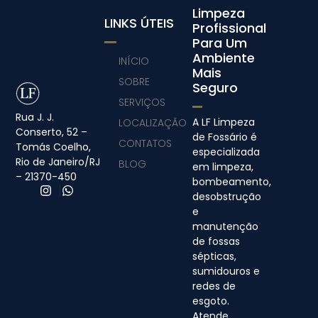
Limpeza
LINKS ÚTEIS
Profissional
Para Um
Ambiente
INÍCIO
Mais
SOBRE
Seguro
SERVIÇOS
Rua J. J.
A LF Limpeza
LOCALIZAÇÃO
Conserto, 52 –
de Fossário é
CONTATOS
Tomás Coelho,
especializada
Rio de Janeiro/RJ
BLOG
em limpeza,
– 21370-450
bombeamento,
desobstrução
e
manutenção
de fossas
sépticas,
sumidouros e
redes de
esgoto.
Atende