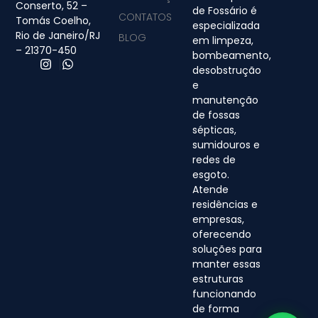
Conserto, 52 –
de Fossário é
CONTATOS
Tomás Coelho,
especializada
Rio de Janeiro/RJ
BLOG
em limpeza,
– 21370-450
bombeamento,
desobstrução
e
manutenção
de fossas
sépticas,
sumidouros e
redes de
esgoto.
Atende
residências e
empresas,
oferecendo
soluções para
manter essas
estruturas
funcionando
de forma