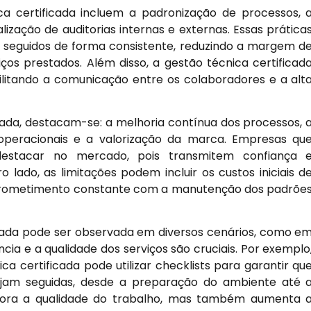
ca certificada incluem a padronização de processos, 
ização de auditorias internas e externas. Essas prática
seguidos de forma consistente, reduzindo a margem d
ços prestados. Além disso, a gestão técnica certificad
litando a comunicação entre os colaboradores e a alt
cada, destacam-se: a melhoria contínua dos processos, 
 operacionais e a valorização da marca. Empresas qu
stacar no mercado, pois transmitem confiança 
ado, as limitações podem incluir os custos iniciais d
rometimento constante com a manutenção dos padrõe
icada pode ser observada em diversos cenários, como e
cia e a qualidade dos serviços são cruciais. Por exemplo
certificada pode utilizar checklists para garantir qu
ejam seguidas, desde a preparação do ambiente até 
elhora a qualidade do trabalho, mas também aumenta 