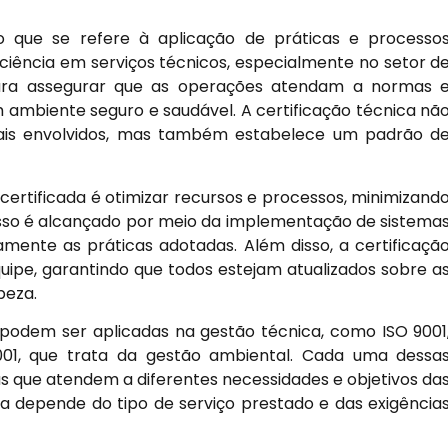
o que se refere à aplicação de práticas e processo
iciência em serviços técnicos, especialmente no setor d
ara assegurar que as operações atendam a normas 
ambiente seguro e saudável. A certificação técnica nã
nais envolvidos, mas também estabelece um padrão d
 certificada é otimizar recursos e processos, minimizand
Isso é alcançado por meio da implementação de sistema
ente as práticas adotadas. Além disso, a certificaçã
quipe, garantindo que todos estejam atualizados sobre a
peza.
e podem ser aplicadas na gestão técnica, como ISO 9001
001, que trata da gestão ambiental. Cada uma dessa
cas que atendem a diferentes necessidades e objetivos da
a depende do tipo de serviço prestado e das exigência