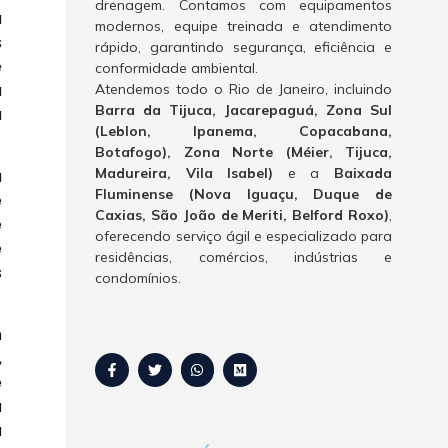
drenagem. Contamos com equipamentos
a
modernos, equipe treinada e atendimento
s
rápido, garantindo segurança, eficiência e
e
conformidade ambiental.
a
Atendemos todo o Rio de Janeiro, incluindo
Barra da Tijuca, Jacarepaguá, Zona Sul
a
(Leblon, Ipanema, Copacabana,
Botafogo), Zona Norte (Méier, Tijuca,
Madureira, Vila Isabel)
e a
Baixada
a
Fluminense (Nova Iguaçu, Duque de
e
Caxias, São João de Meriti, Belford Roxo)
,
e
oferecendo serviço ágil e especializado para
e
residências, comércios, indústrias e
s
condomínios.
m
,
e
a
a