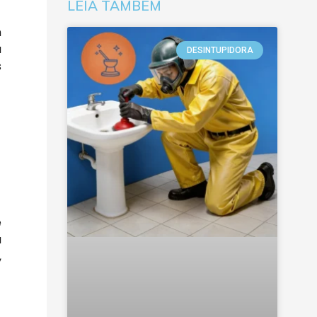
LEIA TAMBÉM
m
a
DESINTUPIDORA
s
e
a
,