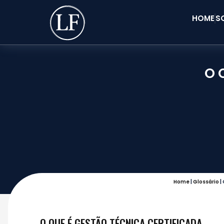
HOME
S
O 
Home
|
Glossário
|
O QUE É GESTÃO TÉCNICA CERTIFICADA