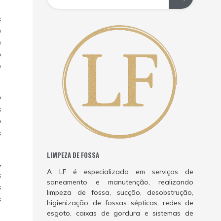
s
e
e
o
e
o
s
o
s
LIMPEZA DE FOSSA
,
A LF é especializada em serviços de
s
saneamento e manutenção, realizando
s
limpeza de fossa, sucção, desobstrução,
s
higienização de fossas sépticas, redes de
esgoto, caixas de gordura e sistemas de