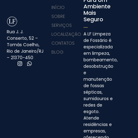
Ambiente
INÍCIO
Mais
SOBRE
Seguro
SERVIÇOS
Rua J. J.
A LF Limpeza
LOCALIZAÇÃO
Conserto, 52 –
de Fossário é
CONTATOS
Tomás Coelho,
especializada
Rio de Janeiro/RJ
BLOG
em limpeza,
– 21370-450
bombeamento,
desobstrução
e
manutenção
de fossas
sépticas,
sumidouros e
redes de
esgoto.
Atende
residências e
empresas,
oferecendo