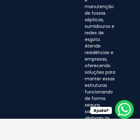
manutenção
de fossas
sépticas,
sumidouros e
redes de
esgoto.
Atende
residências e
empresas,
oferecendo
soluções para
manter essas
estruturas
funcionando
de forma
segura,
Ajuda?
sanitária e
alinhada às
normas
ambientais.