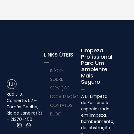
Limpeza
LINKS ÚTEIS
Profissional
Para Um
Ambiente
INÍCIO
Mais
SOBRE
Seguro
SERVIÇOS
Rua J. J.
A LF Limpeza
LOCALIZAÇÃO
Conserto, 52 –
de Fossário é
CONTATOS
Tomás Coelho,
especializada
Rio de Janeiro/RJ
BLOG
em limpeza,
– 21370-450
bombeamento,
desobstrução
e