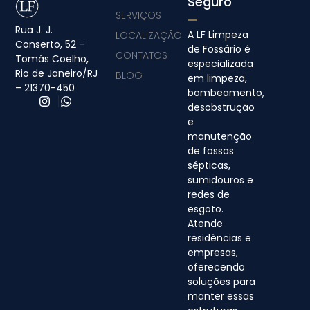
Seguro
SERVIÇOS
Rua J. J.
A LF Limpeza
LOCALIZAÇÃO
Conserto, 52 –
de Fossário é
CONTATOS
Tomás Coelho,
especializada
Rio de Janeiro/RJ
BLOG
em limpeza,
– 21370-450
bombeamento,
desobstrução
e
manutenção
de fossas
sépticas,
sumidouros e
redes de
esgoto.
Atende
residências e
empresas,
oferecendo
soluções para
manter essas