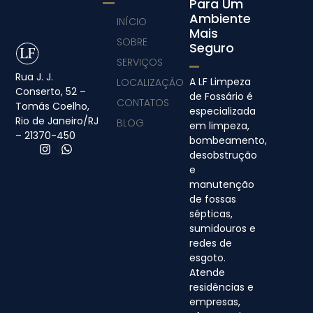
Para Um
Ambiente
INÍCIO
Mais
SOBRE
Seguro
SERVIÇOS
Rua J. J.
A LF Limpeza
LOCALIZAÇÃO
Conserto, 52 –
de Fossário é
CONTATOS
Tomás Coelho,
especializada
Rio de Janeiro/RJ
BLOG
em limpeza,
– 21370-450
bombeamento,
desobstrução
e
manutenção
de fossas
sépticas,
sumidouros e
redes de
esgoto.
Atende
residências e
empresas,