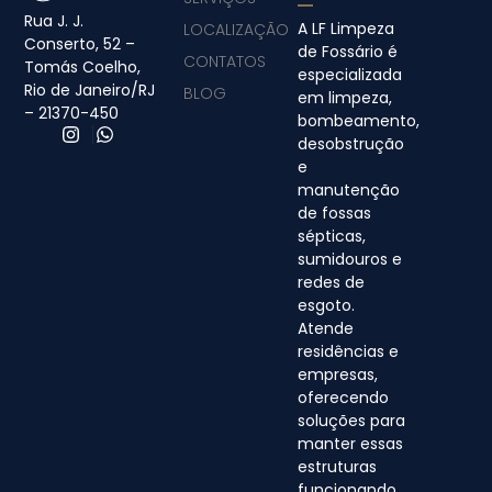
Rua J. J.
A LF Limpeza
LOCALIZAÇÃO
Conserto, 52 –
de Fossário é
CONTATOS
Tomás Coelho,
especializada
Rio de Janeiro/RJ
BLOG
em limpeza,
– 21370-450
bombeamento,
desobstrução
e
manutenção
de fossas
sépticas,
sumidouros e
redes de
esgoto.
Atende
residências e
empresas,
oferecendo
soluções para
manter essas
estruturas
funcionando