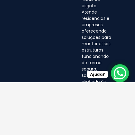
esgoto.
Atende
residências e
empresas,
oferecendo
soluções para
manter essas
estruturas
funcionando
de forma
segura,
Ajuda?
sanitária e
alinhada às
normas
ambientais.
© LF 2025- Direitos Reservados
por EA MÍDIA DIGITAL