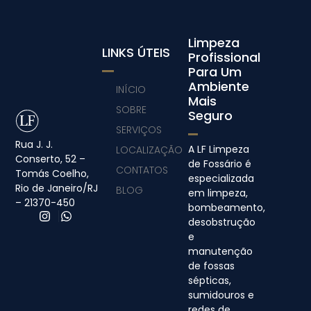
Limpeza
LINKS ÚTEIS
Profissional
Para Um
Ambiente
INÍCIO
Mais
SOBRE
Seguro
SERVIÇOS
Rua J. J.
A LF Limpeza
LOCALIZAÇÃO
Conserto, 52 –
de Fossário é
CONTATOS
Tomás Coelho,
especializada
Rio de Janeiro/RJ
BLOG
em limpeza,
– 21370-450
bombeamento,
desobstrução
e
manutenção
de fossas
sépticas,
sumidouros e
redes de