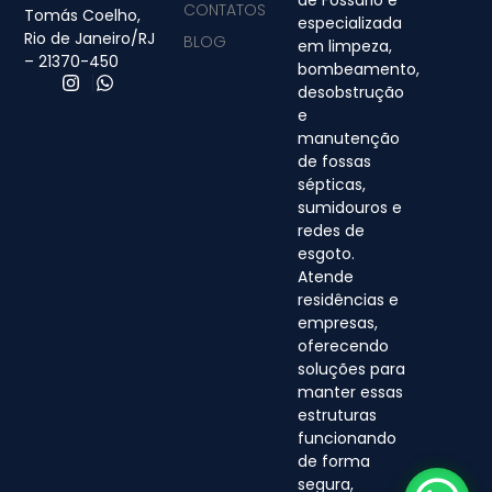
de Fossário é
CONTATOS
Tomás Coelho,
especializada
Rio de Janeiro/RJ
BLOG
em limpeza,
– 21370-450
bombeamento,
desobstrução
e
manutenção
de fossas
sépticas,
sumidouros e
redes de
esgoto.
Atende
residências e
empresas,
oferecendo
soluções para
manter essas
estruturas
funcionando
de forma
segura,