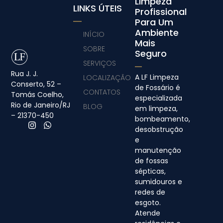
Limpeza
LINKS ÚTEIS
Profissional
Para Um
Ambiente
INÍCIO
Mais
SOBRE
Seguro
SERVIÇOS
Rua J. J.
A LF Limpeza
LOCALIZAÇÃO
Conserto, 52 –
de Fossário é
CONTATOS
Tomás Coelho,
especializada
Rio de Janeiro/RJ
BLOG
em limpeza,
– 21370-450
bombeamento,
desobstrução
e
manutenção
de fossas
sépticas,
sumidouros e
redes de
esgoto.
Atende