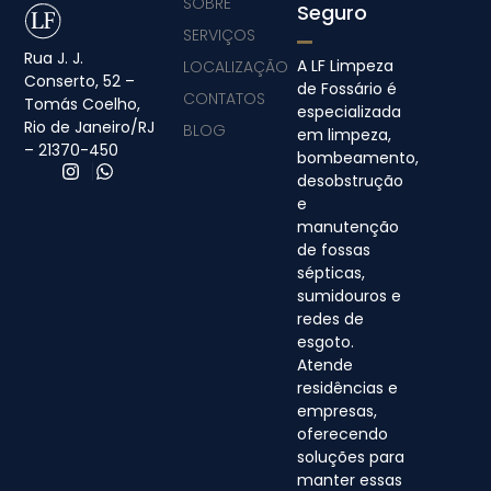
SOBRE
Seguro
SERVIÇOS
Rua J. J.
A LF Limpeza
LOCALIZAÇÃO
Conserto, 52 –
de Fossário é
CONTATOS
Tomás Coelho,
especializada
Rio de Janeiro/RJ
BLOG
em limpeza,
– 21370-450
bombeamento,
desobstrução
e
manutenção
de fossas
sépticas,
sumidouros e
redes de
esgoto.
Atende
residências e
empresas,
oferecendo
soluções para
manter essas