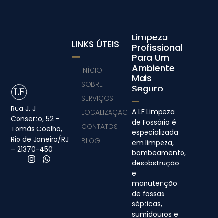
Limpeza
LINKS ÚTEIS
Profissional
Para Um
Ambiente
INÍCIO
Mais
SOBRE
Seguro
SERVIÇOS
Rua J. J.
A LF Limpeza
LOCALIZAÇÃO
Conserto, 52 –
de Fossário é
CONTATOS
Tomás Coelho,
especializada
Rio de Janeiro/RJ
BLOG
em limpeza,
– 21370-450
bombeamento,
desobstrução
e
manutenção
de fossas
sépticas,
sumidouros e