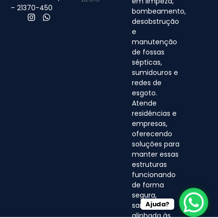
em limpeza,
– 21370-450
bombeamento,
desobstrução
e
manutenção
de fossas
sépticas,
sumidouros e
redes de
esgoto.
Atende
residências e
empresas,
oferecendo
soluções para
manter essas
estruturas
funcionando
de forma
segura,
Ajuda?
sanitária e
alinhada às